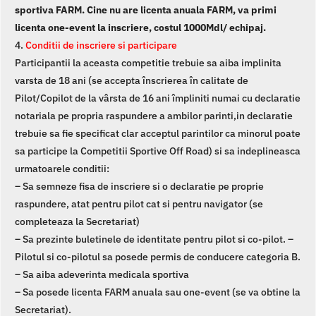
sportiva FARM. Cine nu are licenta anuala FARM, va primi
licenta one-event la inscriere, costul 1000Mdl/ echipaj.
4.
Conditii de inscriere si participare
Participantii la aceasta competitie trebuie sa aiba implinita
varsta de 18 ani (se accepta înscrierea în calitate de
Pilot/Copilot de la vârsta de 16 ani împliniti numai cu declaratie
notariala pe propria raspundere a ambilor parinti,in declaratie
trebuie sa fie specificat clar acceptul parintilor ca minorul poate
sa participe la Competitii Sportive Off Road) si sa indeplineasca
urmatoarele conditii:
– Sa semneze fisa de inscriere si o declaratie pe proprie
raspundere, atat pentru pilot cat si pentru navigator (se
completeaza la Secretariat)
– Sa prezinte buletinele de identitate pentru pilot si co-pilot. –
Pilotul si co-pilotul sa posede permis de conducere categoria B.
– Sa aiba adeverinta medicala sportiva
– Sa posede licenta FARM anuala sau one-event (se va obtine la
Secretariat).