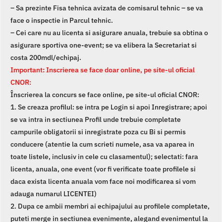
– Sa prezinte Fisa tehnica avizata de comisarul tehnic – se va
face o inspectie in Parcul tehnic.
– Cei care nu au licenta si asigurare anuala, trebuie sa obtina o
asigurare sportiva one-event; se va elibera la Secretariat si
costa 200mdl/echipaj.
Important: Inscrierea se face doar online, pe site-ul oficial
CNOR:
Înscrierea la concurs se face online, pe site-ul oficial CNOR:
1. Se creaza profilul: se intra pe Login si apoi Inregistrare; apoi
se va intra in sectiunea Profil unde trebuie completate
campurile obligatorii si inregistrate poza cu Bi si permis
conducere (atentie la cum scrieti numele, asa va aparea in
toate listele, inclusiv in cele cu clasamentul); selectati: fara
licenta, anuala, one event (vor fi verificate toate profilele si
daca exista licenta anuala vom face noi modificarea si vom
adauga numarul LICENTEI)
2. Dupa ce ambii membri ai echipajului au profilele completate,
puteti merge in sectiunea evenimente, alegand evenimentul la