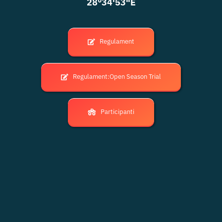
28°34'53"E
Regulament
Regulament:Open Season Trial
Participanti