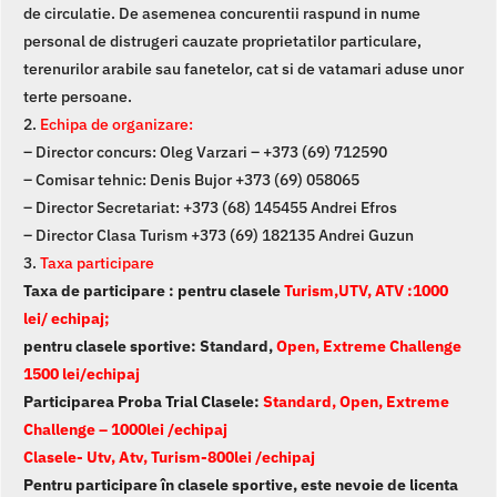
de circulatie. De asemenea concurentii raspund in nume
personal de distrugeri cauzate proprietatilor particulare,
terenurilor arabile sau fanetelor, cat si de vatamari aduse unor
terte persoane.
2.
Echipa de organizare:
– Director concurs: Oleg Varzari – +373 (69) 712590
– Comisar tehnic: Denis Bujor +373 (69) 058065
– Director Secretariat: +373 (68) 145455 Andrei Efros
– Director Clasa Turism +373 (69) 182135 Andrei Guzun
3.
Taxa participare
Taxa de participare : pentru clasele
Turism,UTV, ATV :1000
lei/ echipaj;
pentru clasele sportive: Standard,
Open, Extreme Challenge
1500 lei/echipaj
Participarea Proba Trial Clasele:
Standard, Open, Extreme
Challenge – 1000lei /echipaj
Clasele- Utv, Atv, Turism-800lei /echipaj
Pentru participare în clasele sportive, este nevoie de licenta