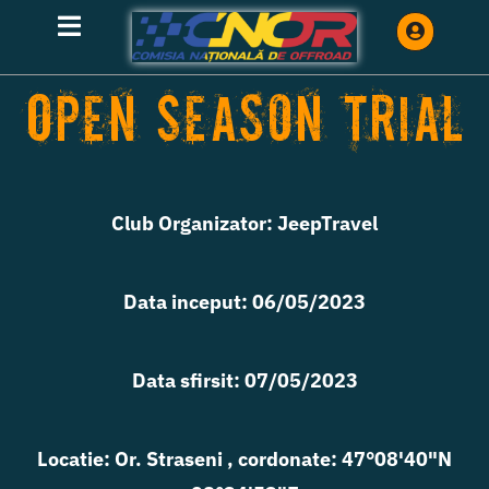
Skip
Toggle
to
Navigation
content
Open Season Trial
HOME
CLASAMENTE
Club Organizator: JeepTravel
INFORMATII
Data inceput: 06/05/2023
ETAPE
Data sfirsit: 07/05/2023
TRIAL
Locatie: Or. Straseni , cordonate: 47°08'40"N
INREGISTRARE