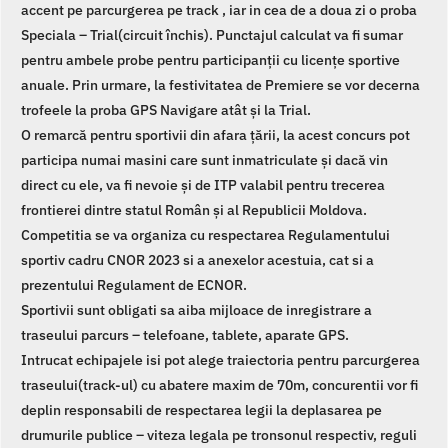
accent pe parcurgerea pe track , iar in cea de a doua zi o proba
Speciala – Trial(circuit închis). Punctajul calculat va fi sumar
pentru ambele probe pentru participanții cu licențe sportive
anuale. Prin urmare, la festivitatea de Premiere se vor decerna
trofeele la proba GPS Navigare atât și la Trial.
O remarcă pentru sportivii din afara țării, la acest concurs pot
participa numai masini care sunt inmatriculate și dacă vin
direct cu ele, va fi nevoie și de ITP valabil pentru trecerea
frontierei dintre statul Român și al Republicii Moldova.
Competitia se va organiza cu respectarea Regulamentului
sportiv cadru CNOR 2023 si a anexelor acestuia, cat si a
prezentului Regulament de ECNOR.
Sportivii sunt obligati sa aiba mijloace de inregistrare a
traseului parcurs – telefoane, tablete, aparate GPS.
Intrucat echipajele isi pot alege traiectoria pentru parcurgerea
traseului(track-ul) cu abatere maxim de 70m, concurentii vor fi
deplin responsabili de respectarea legii la deplasarea pe
drumurile publice – viteza legala pe tronsonul respectiv, reguli