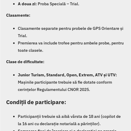
A doua zi:
Proba Specială – Trial.
Clasamente:
Clasamente separate pentru probele de GPS Orientare și
Trial.
Premierea va include trofee pentru ambele probe, pentru
toate clasele.
Clase de dificultate:
Junior Turism, Standard, Open, Extrem, ATV și UTV:
Mașinile participante trebuie să fie dotate conform
cerințelor Regulamentului CNOR 2025.
Condiții de participare:
Participanții trebuie să aibă vârsta de 18 ani (copilot de
la 16 ani cu declarație notarială a părinților).