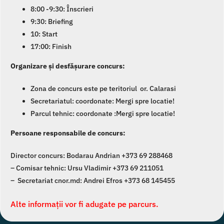
8:00 -9:30: Înscrieri
9:30: Briefing
10: Start
17:00: Finish
Organizare și desfășurare concurs:
Zona de concurs este pe teritoriul or. Calarasi
Secretariatul: coordonate:
Mergi spre locatie!
Parcul tehnic: coordonate :
Mergi spre locatie!
Persoane responsabile de concurs:
Director concurs: Bodarau Andrian +373 69 288468
– Comisar tehnic: Ursu Vladimir +373 69 211051
– Secretariat cnor.md: Andrei Efros +373 68 145455
Alte informații vor fi adugate pe parcurs.