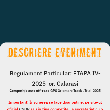
Descriere Eveniment
Regulament Particular: ETAPA IV-
2025 or. Calarasi
Competiție auto off-road
GPS Orientare Track , Trial 2025
Important:
Înscrierea se face doar online, pe site-ul
oficial
CNOR
sau în ziua competitei la secretariat cu o