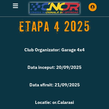
Skip
Toggle
to
Navigation
content
Etapa 4 2025
HOME
CLASAMENTE
Club Organizator: Garage 4x4
INFORMATII
Data inceput: 20/09/2025
ETAPE
Data sfirsit: 21/09/2025
TRIAL
Locatie: or.Calarasi
INREGISTRARE