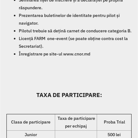
Semnarea fișei de înscriere și a declarației pe propria
răspundere.
Prezentarea buletinelor de identitate pentru pilot și
navigator.
Pilotul trebuie să dețină carnet de conducere categoria B.
Licență FARM one-event (se poate obține contra cost la
Secretariat).
Înregistrare pe site-ul www.cnor.md
TAXA DE PARTICIPARE:
Taxa de participare
Clasa de participare
Proba Trial
per echipaj
Junior
500 lei